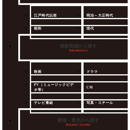
江戸時代以前
明治～大正時代
昭和
現代
撮影実績から探す
PERFORMANCE
映画
ドラマ
PV（ミュージックビデ
CM
オ等）
テレビ番組
写真・スチール
建物・景色から探す
BUILDING / SCENERY