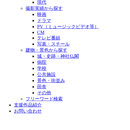
現代
撮影実績から探す
映画
ドラマ
PV（ミュージックビデオ等）
CM
テレビ番組
写真・スチール
建物・景色から探す
城・史跡・神社仏閣
病院
学校
公共施設
景色・街並み
田舎
その他
フリーワード検索
支援作品紹介
お問い合わせ